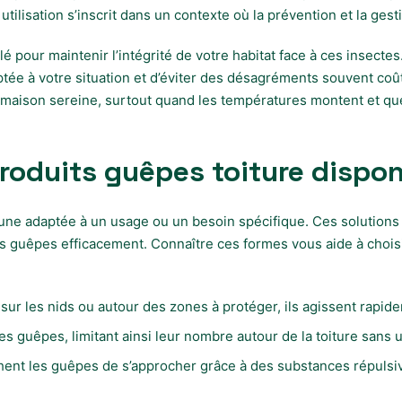
tilisation s’inscrit dans un contexte où la prévention et la gest
lé pour maintenir l’intégrité de votre habitat face à ces insect
ptée à votre situation et d’éviter des désagréments souvent coû
ne maison sereine, surtout quand les températures montent et q
roduits guêpes toiture dispon
une adaptée à un usage ou un besoin spécifique. Ces solutions va
es guêpes efficacement. Connaître ces formes vous aide à choisir
sur les nids ou autour des zones à protéger, ils agissent rapid
 les guêpes, limitant ainsi leur nombre autour de la toiture san
ent les guêpes de s’approcher grâce à des substances répulsiv