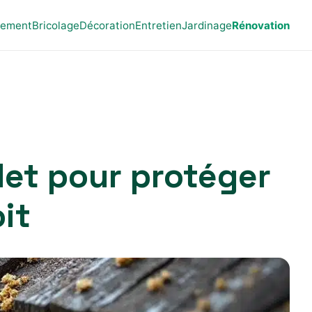
ement
Bricolage
Décoration
Entretien
Jardinage
Rénovation
let pour protéger
it