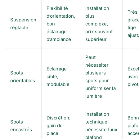
Flexibilité
Installation
Très
d’orientation,
plus
Suspension
grâce
bon
complexe,
réglable
tige
éclairage
prix souvent
ajust
d’ambiance
supérieur
Peut
nécessiter
Éclairage
Excel
Spots
plusieurs
ciblé,
avec 
orientables
spots pour
modulable
pivot
uniformiser la
lumière
Installation
Discrétion,
Bonn
Spots
technique,
gain de
plaf
encastrés
nécessite faux
place
acce
plafond