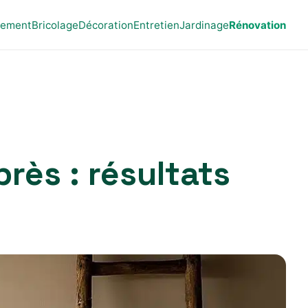
ement
Bricolage
Décoration
Entretien
Jardinage
Rénovation
rès : résultats